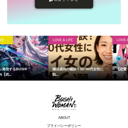
LOVE & LIFE
PR
0代女性に
【恋愛・婚活テクニックは必要な...
臨床心理学に基づく カ
ー
ABOUT
プライバシーポリシー