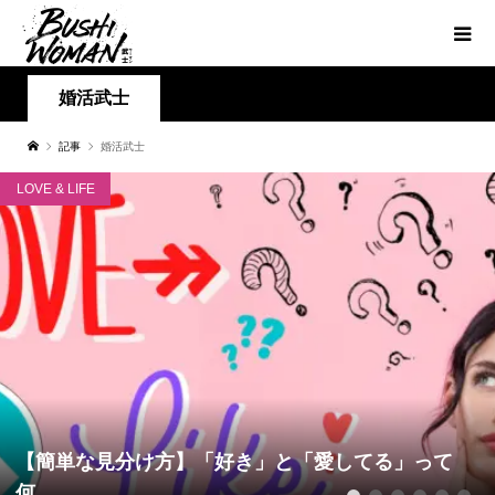
婚活武士
記事
婚活武士
LOVE & LIFE
【簡単な見分け方】「好き」と「愛してる」って
何...