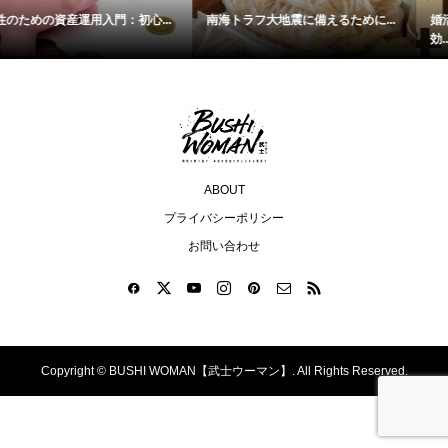
えるために...
婚活成功の秘訣！30~40代女性に
恋活・婚活・再婚活
効...
リッ...
ABOUT
プライバシーポリシー
お問い合わせ
Copyright ©
BUSHI WOMAN【武士ウーマン】. All Rights Reserved.
TOP
ABOUT
RANKING
WRITER
SHARE