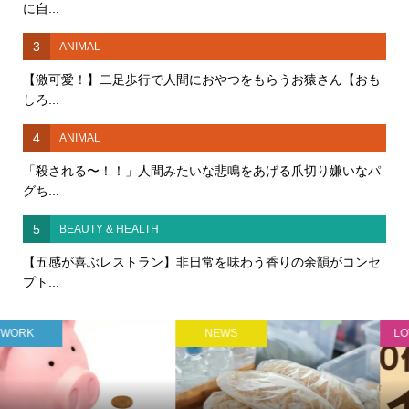
に自...
3
ANIMAL
【激可愛！】二足歩行で人間におやつをもらうお猿さん【おも
しろ...
4
ANIMAL
「殺される〜！！」人間みたいな悲鳴をあげる爪切り嫌いなパ
グち...
5
BEAUTY & HEALTH
【五感が喜ぶレストラン】非日常を味わう香りの余韻がコンセ
プト...
LOVE & LIFE
PR