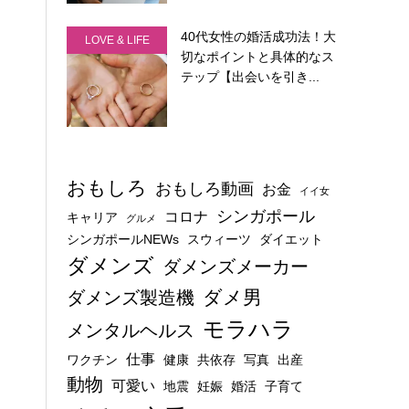
40代女性の婚活成功法！大
LOVE & LIFE
切なポイントと具体的なス
テップ【出会いを引き...
おもしろ
おもしろ動画
お金
イイ女
シンガポール
コロナ
キャリア
グルメ
シンガポールNEWs
スウィーツ
ダイエット
ダメンズ
ダメンズメーカー
ダメ男
ダメンズ製造機
モラハラ
メンタルヘルス
仕事
ワクチン
健康
共依存
写真
出産
動物
可愛い
地震
妊娠
婚活
子育て