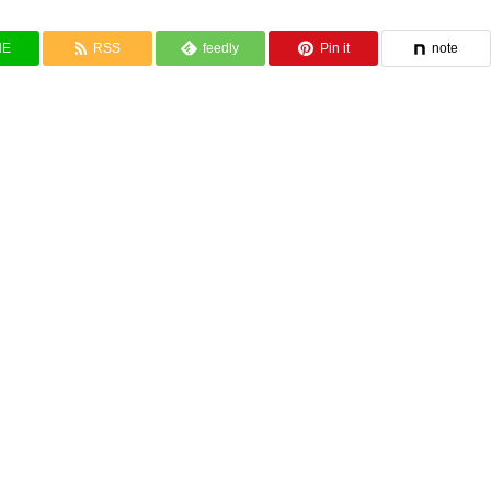
NE
RSS
feedly
Pin it
note