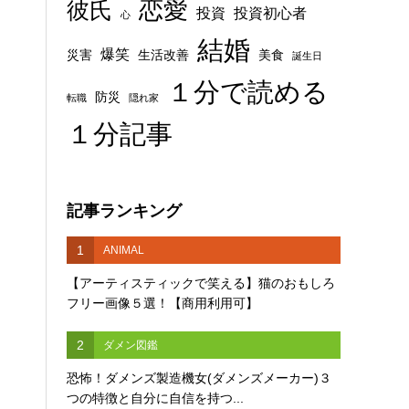
恋愛
彼氏
投資
投資初心者
心
結婚
爆笑
災害
生活改善
美食
誕生日
１分で読める
防災
転職
隠れ家
１分記事
記事ランキング
1
ANIMAL
【アーティスティックで笑える】猫のおもしろ
フリー画像５選！【商用利用可】
2
ダメン図鑑
恐怖！ダメンズ製造機女(ダメンズメーカー)３
つの特徴と自分に自信を持つ...