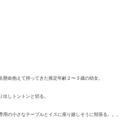
生懸命抱えて持ってきた推定年齢２〜３歳の幼女。
り出しトントンと切る。
専用の小さなテーブルとイスに座り嬉しそうに頬張る。。。