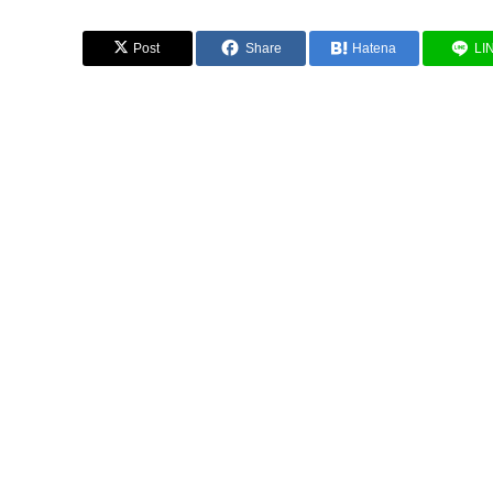
Post
Share
Hatena
LI