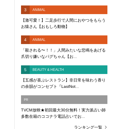
3
ANIMAL
【激可愛！】二足歩行で人間におやつをもらう
お猿さん【おもしろ動物】
4
ANIMAL
「殺される〜！！」人間みたいな悲鳴をあげる
爪切り嫌いなパグちゃん【お...
5
BEAUTY & HEALTH
【五感が喜ぶレストラン】非日常を味わう香り
の余韻がコンセプト『LastNot...
PR
TVCM放映★初回最大30分無料！実力派占い師
多数在籍のココナラ電話占いでお...
ランキング一覧