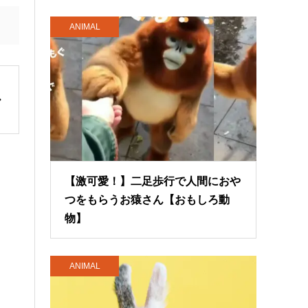
ANIMAL
【激可愛！】二足歩行で人間におや
つをもらうお猿さん【おもしろ動
物】
ANIMAL